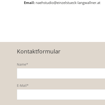
Email:
naehstudio@einzelstueck-langwallner.at
Kontaktformular
Pflichtfeld
Name*
*
Pflichtfeld
E-Mail*
*