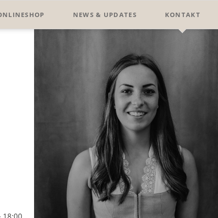
Nav
ONLINESHOP
NEWS & UPDATES
KONTAKT
übe
- 18:00